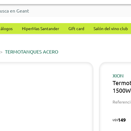
tálogos
HiperMas Santander
Gift card
Salón del vino club
TERMOTANQUES ACERO
XION
Termot
1500
Referenci
149
U$S