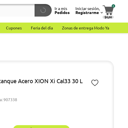
0
Ir a mis
Iniciar sesión,
Pedidos
Registrarme
$0,00
Cupones
Feria del día
Zonas de entrega Modo Ya
anque Acero XION Xi Cal33 30 L
W
a: 907338