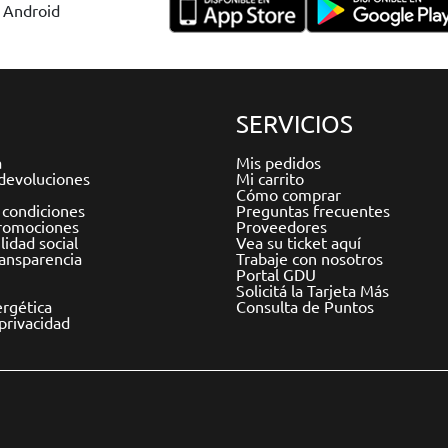
y Android
SERVICIOS
a
Mis pedidos
devoluciones
Mi carrito
Cómo comprar
 condiciones
Preguntas frecuentes
romociones
Proveedores
idad social
Vea su ticket aquí
ransparencia
Trabaje con nosotros
Portal GDU
Solicitá la Tarjeta Más
ergética
Consulta de Puntos
 privacidad