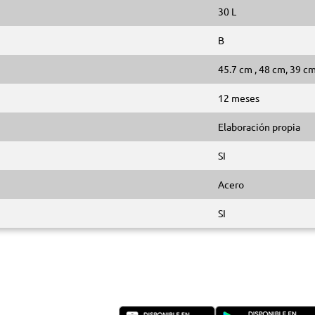
30 L
B
45.7 cm , 48 cm, 39 c
12 meses
Elaboración propia
SI
Acero
SI