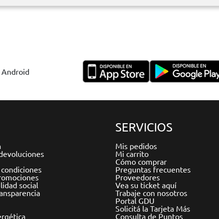
y Android
SERVICIOS
a
Mis pedidos
devoluciones
Mi carrito
Cómo comprar
 condiciones
Preguntas frecuentes
romociones
Proveedores
idad social
Vea su ticket aquí
ransparencia
Trabaje con nosotros
Portal GDU
Solicitá la Tarjeta Más
ergética
Consulta de Puntos