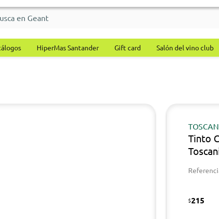
tálogos
HiperMas Santander
Gift card
Salón del vino club
TOSCAN
Tinto 
Toscan
Referenci
215
$