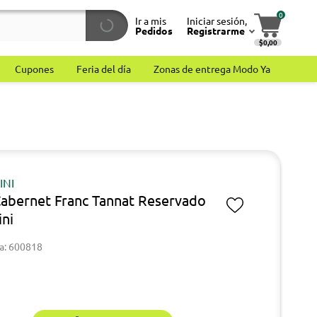
0
Ir a mis
Iniciar sesión,
Pedidos
Registrarme
$0,00
Cupones
Feria del día
Zonas de entrega Modo Ya
INI
Cabernet Franc Tannat Reservado
ini
a: 600818