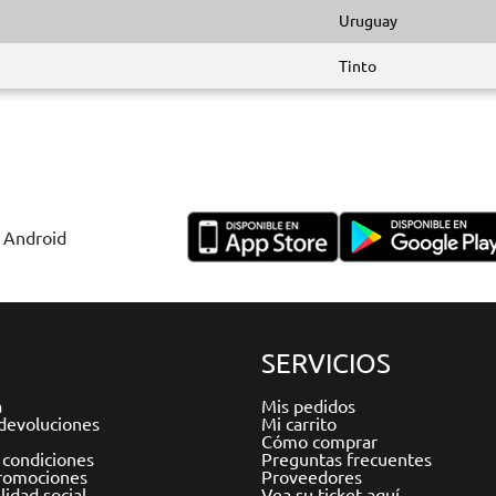
Uruguay
Tinto
y Android
SERVICIOS
a
Mis pedidos
devoluciones
Mi carrito
Cómo comprar
 condiciones
Preguntas frecuentes
romociones
Proveedores
idad social
Vea su ticket aquí