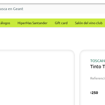
tálogos
HiperMas Santander
Gift card
Salón del vino club
TOSCAN
Tinto 
Referenci
250
$