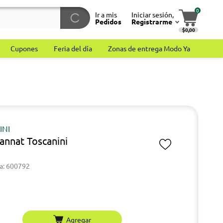
0
Ir a mis
Iniciar sesión,
Pedidos
Registrarme
$0,00
Cupones
Feria del día
Zonas de entrega Modo Ya
INI
Tannat Toscanini
a: 600792
Agregar