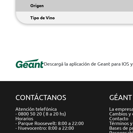
Origen
Tipo de Vino
Descargá la aplicación de Geant para IOS 
CONTÁCTANOS
GÉANT
Atención telefónica
La empres
- 0800 50 20 ( 8 a 20 hs)
Cambios y 
Horarios
Contacto
- Parque Roosevelt: 8:00 a 22:00
Términos y
- Nuevocentro: 8:00 a 22:00
Bases de p
Responsabil