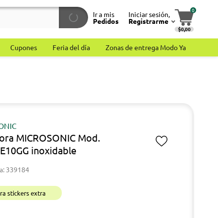
0
Ir a mis
Iniciar sesión,
Pedidos
Registrarme
$0,00
Cupones
Feria del día
Zonas de entrega Modo Ya
ONIC
dora MICROSONIC Mod.
E10GG inoxidable
a: 339184
a stickers extra