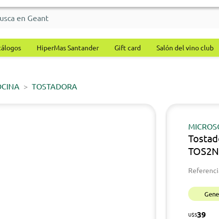
tálogos
HiperMas Santander
Gift card
Salón del vino club
OCINA
TOSTADORA
MICROS
Tosta
TOS2N
Referenci
Gener
39
U$S