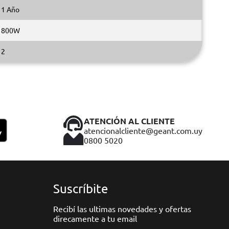
1 Año
800W
2
ATENCIÓN AL CLIENTE
atencionalcliente@geant.com.uy
0800 5020
Suscríbite
Recibí las ultimas novedades y ofertas
direcamente a tu email