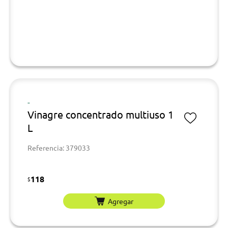
-
Vinagre concentrado multiuso 1
L
Referencia: 379033
118
$
Agregar