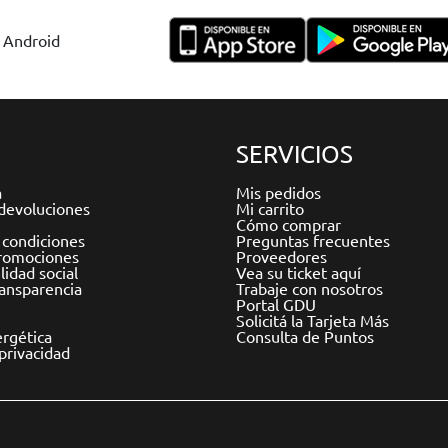
y Android
SERVICIOS
a
Mis pedidos
devoluciones
Mi carrito
Cómo comprar
 condiciones
Preguntas frecuentes
romociones
Proveedores
idad social
Vea su ticket aquí
ransparencia
Trabaje con nosotros
Portal GDU
Solicitá la Tarjeta Más
ergética
Consulta de Puntos
 privacidad