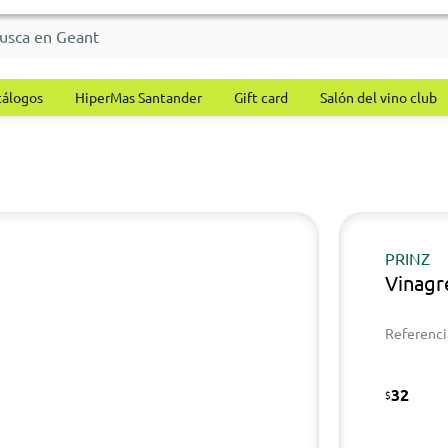
tálogos
HiperMas Santander
Gift card
Salón del vino club
PRINZ
Vinagr
Referenci
32
$