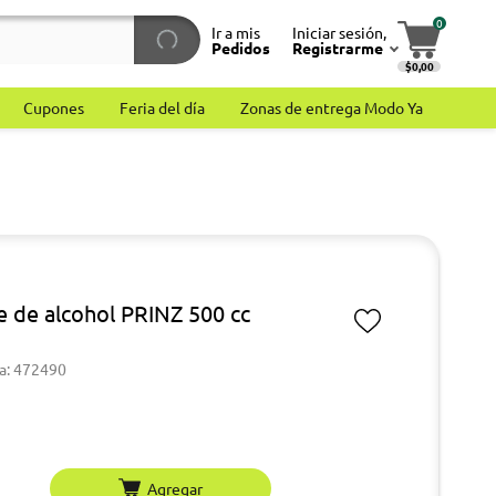
0
Ir a mis
Iniciar sesión,
Pedidos
Registrarme
$0,00
Cupones
Feria del día
Zonas de entrega Modo Ya
e de alcohol PRINZ 500 cc
a: 472490
Agregar