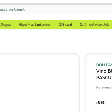
tálogos
HiperMas Santander
Gift card
Salón del vino club
DON PA
Vino B
PASCU
Referenci
319
$