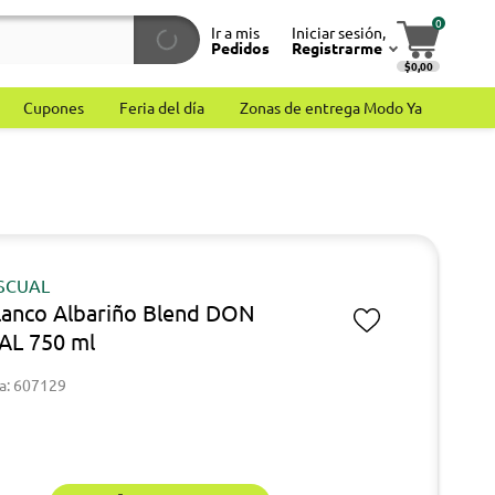
0
Ir a mis
Iniciar sesión,
Pedidos
Registrarme
$0,00
Cupones
Feria del día
Zonas de entrega Modo Ya
SCUAL
lanco Albariño Blend DON
AL 750 ml
a: 607129