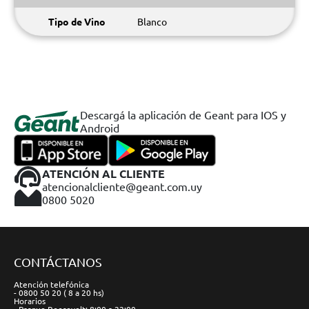
Tipo de Vino
Blanco
Descargá la aplicación de Geant para IOS y
Android
ATENCIÓN AL CLIENTE
atencionalcliente@geant.com.uy
0800 5020
CONTÁCTANOS
Atención telefónica
- 0800 50 20 ( 8 a 20 hs)
Horarios