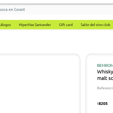
tálogos
HiperMas Santander
Gift card
Salón del vino club
BENRO
Whisky
malt s
Referenci
8205
$