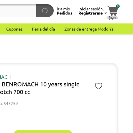
0
Ir a mis
Iniciar sesión,
Pedidos
Registrarme
$0,00
Cupones
Feria del día
Zonas de entrega Modo Ya
MACH
 BENROMACH 10 years single
cotch 700 cc
a: 543259