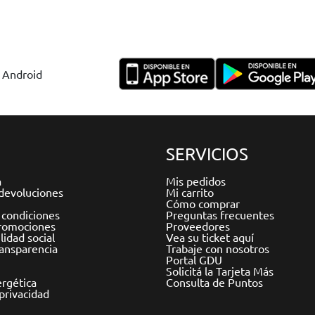
y Android
SERVICIOS
a
Mis pedidos
devoluciones
Mi carrito
Cómo comprar
 condiciones
Preguntas frecuentes
romociones
Proveedores
idad social
Vea su ticket aquí
ransparencia
Trabaje con nosotros
Portal GDU
Solicitá la Tarjeta Más
ergética
Consulta de Puntos
 privacidad