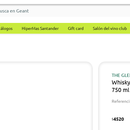
tálogos
HiperMas Santander
Gift card
Salón del vino club
THE GLE
Whisky
750 ml
Referenci
4520
$