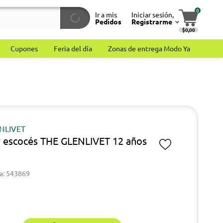
0
Ir a mis
Iniciar sesión,
Pedidos
Registrarme
$0,00
Cupones
Feria del día
Zonas de entrega Modo Ya
NLIVET
 escocés THE GLENLIVET 12 años
a: 543869