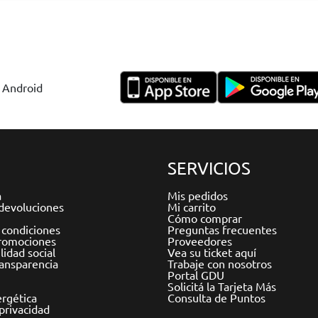
y Android
SERVICIOS
a
Mis pedidos
devoluciones
Mi carrito
Cómo comprar
 condiciones
Preguntas frecuentes
romociones
Proveedores
idad social
Vea su ticket aquí
ransparencia
Trabaje con nosotros
Portal GDU
Solicitá la Tarjeta Más
ergética
Consulta de Puntos
 privacidad