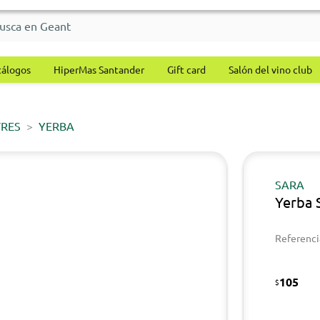
tálogos
HiperMas Santander
Gift card
Salón del vino club
TRES
YERBA
SARA
Yerba 
Referenci
105
$