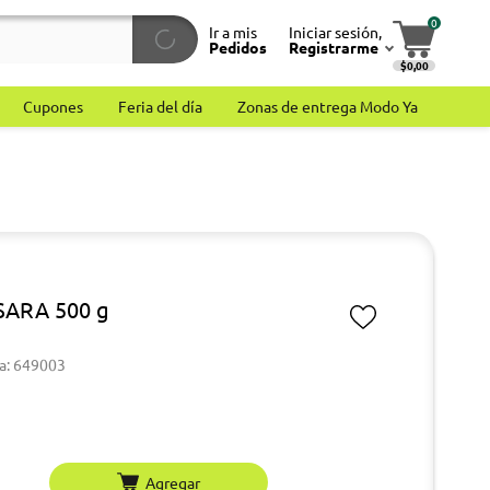
0
Ir a mis
Iniciar sesión,
Pedidos
Registrarme
$0,00
Cupones
Feria del día
Zonas de entrega Modo Ya
SARA 500 g
a: 649003
Agregar