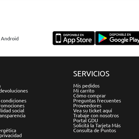
y Android
SERVICIOS
a
Mis pedidos
devoluciones
Mi carrito
Cómo comprar
 condiciones
Preguntas frecuentes
romociones
Proveedores
idad social
Vea su ticket aquí
ransparencia
Trabaje con nosotros
Portal GDU
Solicitá la Tarjeta Más
ergética
Consulta de Puntos
 privacidad