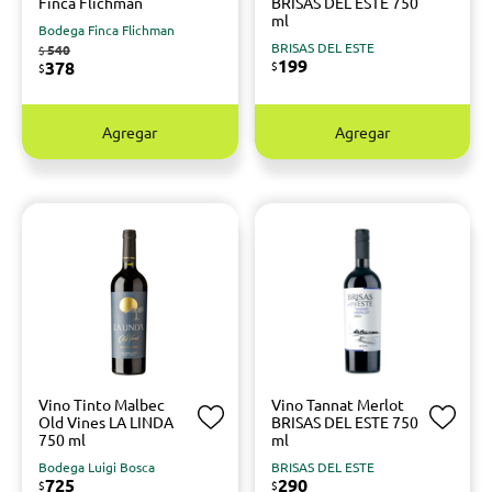
Finca Flichman
BRISAS DEL ESTE 750
ml
Bodega Finca Flichman
BRISAS DEL ESTE
540
$
199
378
$
$
Agregar
Agregar
Vino Tinto Malbec
Vino Tannat Merlot
Old Vines LA LINDA
BRISAS DEL ESTE 750
750 ml
ml
Bodega Luigi Bosca
BRISAS DEL ESTE
725
290
$
$