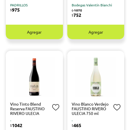
PADRILLOS
Bodegas Valentín Bianchi
975
$
1075
$
752
$
Agregar
Agregar
Vino Tinto Blend
Vino Blanco Verdejo
Reserva FAUSTINO
FAUSTINO RIVERO
RIVERO ULECIA
ULECIA 750 ml
-
-
1042
465
$
$