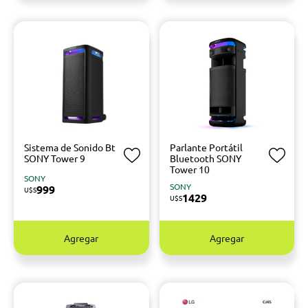
Sistema de Sonido Bt
Parlante Portátil
SONY Tower 9
Bluetooth SONY
Tower 10
SONY
SONY
999
U$S
1429
U$S
Agregar
Agregar