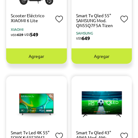
Scooter Eléctrico
Smart Tv Qled 55"
XIAOMI 6 Lite
SAMSUNG Mod.
QN55Q7F5A Tizen
XIAOMI
SAMSUNG
549
629
U$S
U$S
649
U$S
Agregar
Agregar
Smart Tv Led 4K 55”
Smart Tv Qled 43"
SONY K-55S20M2
AIWA Mod. AW-