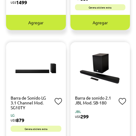
1499
U$S
Genera stickers extra
Agregar
Agregar
Barra de Sonido LG
Barra de sonido 2.1
3.1 Channel Mod.
JBL Mod. SB-180
SG10TY
JBL
LG
299
U$S
879
U$S
Genera stickers extra