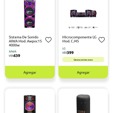
Sistema De Sonido
Microcomponente LG
AIWA Mod. Awpoc15
Mod. CJ45
4000w
LG
AIWA
399
U$S
439
U$S
Genera stickers extra
Agregar
Agregar