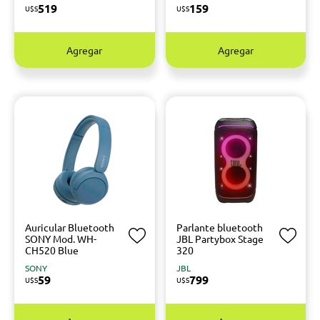
519
159
U$S
U$S
Agregar
Agregar
Auricular Bluetooth
Parlante bluetooth
SONY Mod. WH-
JBL Partybox Stage
CH520 Blue
320
SONY
JBL
59
799
U$S
U$S