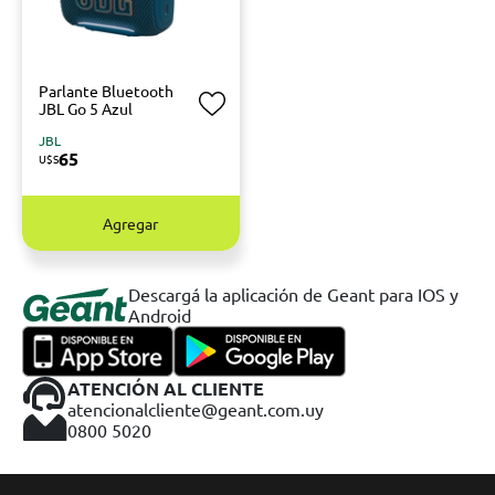
Parlante Bluetooth
JBL Go 5 Azul
JBL
65
U$S
Agregar
Descargá la aplicación de Geant para IOS y
Android
ATENCIÓN AL CLIENTE
atencionalcliente@geant.com.uy
0800 5020