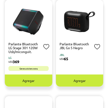
Parlante Bluetooth
Parlante Bluetooth
LG Stage 301 120W
JBL Go 5 Negro
Usb/miconguit.
JBL
LG
65
U$S
369
U$S
Genera stickers extra
Agregar
Agregar