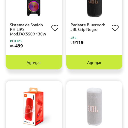
Sistema de Sonido
Parlante Bluetooth
PHILIPS
JBL Grip Negro
Mod.TAX5509 130W
JBL
PHILIPS
119
U$S
499
U$S
Agregar
Agregar