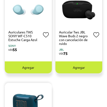
Auriculares TWS
Auricular Tws JBL
SONY WF-C510
Wave Buds 2 negro
Estuche Carga Azul
con cancelación de
ruido
SONY
55
JBL
U$S
75
U$S
Agregar
Agregar