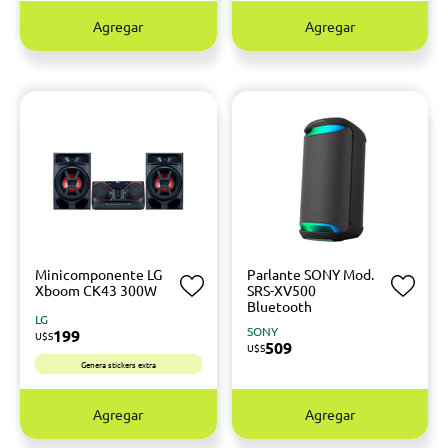
Agregar
Agregar
Minicomponente LG
Parlante SONY Mod.
Xboom CK43 300W
SRS-XV500
Bluetooth
LG
SONY
199
U$S
509
U$S
Genera stickers extra
Agregar
Agregar