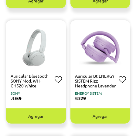
Agregar
Agregar
Auricular Bluetooth
Auricular Bt ENERGY
SONY Mod. WH-
SISTEM Rizz
CH520 White
Headphone Lavender
SONY
ENERGY SISTEM
59
29
U$S
U$S
Agregar
Agregar