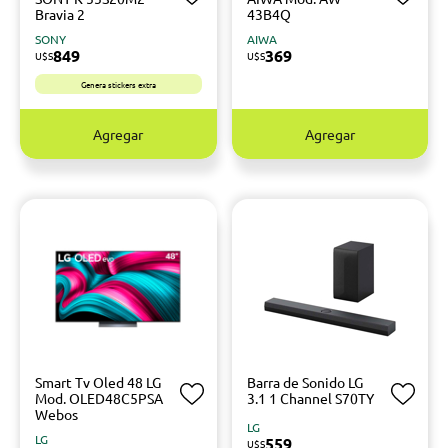
Bravia 2
43B4Q
SONY
AIWA
849
369
U$S
U$S
Genera stickers extra
Agregar
Agregar
Smart Tv Oled 48 LG
Barra de Sonido LG
Mod. OLED48C5PSA
3.1 1 Channel S70TY
Webos
LG
LG
559
U$S