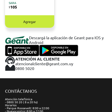
SARA
105
$
Agregar
Descargá la aplicación de Geant para IOS y
Android
ATENCIÓN AL CLIENTE
atencionalcliente@geant.com.uy
0800 5020
CONTÁCTANOS
Atención telefónica
- 0800 50 20 ( 8 a 20 hs)
Horarios
- Parque Roosevelt: 8:00 a 22:00
- Nuevocentro: 8:00 a 22:00