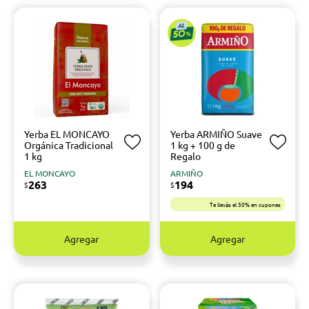
Yerba EL MONCAYO
Yerba ARMIÑO Suave
Orgánica Tradicional
1 kg + 100 g de
1 kg
Regalo
EL MONCAYO
ARMIÑO
263
194
$
$
Te llevás el 50% en cupones
Agregar
Agregar