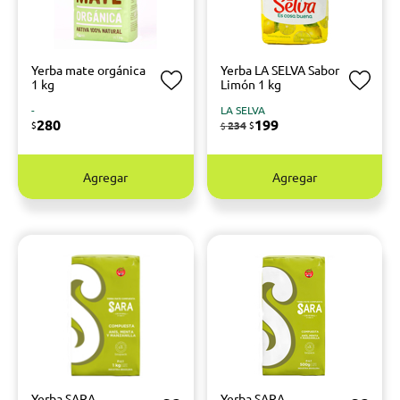
Yerba mate orgánica
Yerba LA SELVA Sabor
1 kg
Limón 1 kg
-
LA SELVA
280
199
$
234
$
$
Agregar
Agregar
Yerba SARA
Yerba SARA