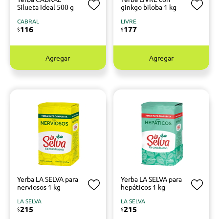
Silueta Ideal 500 g
ginkgo biloba 1 kg
CABRAL
LIVRE
116
177
$
$
Agregar
Agregar
Yerba LA SELVA para
Yerba LA SELVA para
nerviosos 1 kg
hepáticos 1 kg
LA SELVA
LA SELVA
215
215
$
$