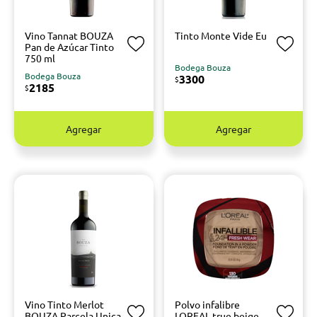
Vino Tannat BOUZA
Tinto Monte Vide Eu
Pan de Azúcar Tinto
750 ml
Bodega Bouza
Bodega Bouza
3300
$
2185
$
Agregar
Agregar
Vino Tinto Merlot
Polvo infalibre
BOUZA Parcela Unica
LOREAL true beige