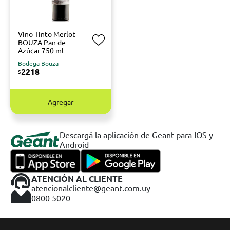
Vino Tinto Merlot
BOUZA Pan de
Azúcar 750 ml
Bodega Bouza
2218
$
Agregar
Descargá la aplicación de Geant para IOS y
Android
ATENCIÓN AL CLIENTE
atencionalcliente@geant.com.uy
0800 5020