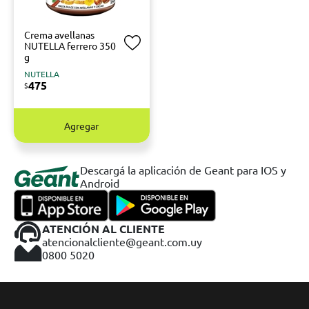
Crema avellanas
NUTELLA ferrero 350
g
NUTELLA
475
$
Agregar
Descargá la aplicación de Geant para IOS y
Android
ATENCIÓN AL CLIENTE
atencionalcliente@geant.com.uy
0800 5020