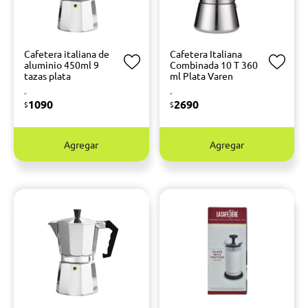
Cafetera italiana de
Cafetera Italiana
aluminio 450ml 9
Combinada 10 T 360
tazas plata
ml Plata Varen
-
-
1090
2690
$
$
Agregar
Agregar