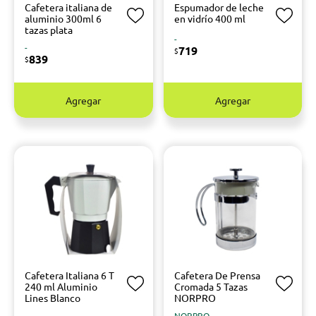
Cafetera italiana de
Espumador de leche
aluminio 300ml 6
en vidrío 400 ml
tazas plata
-
-
719
$
839
$
Agregar
Agregar
Cafetera Italiana 6 T
Cafetera De Prensa
240 ml Aluminio
Cromada 5 Tazas
Lines Blanco
NORPRO
-
NORPRO