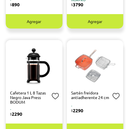
890
3790
$
$
Agregar
Agregar
Cafetera 1 L 8 Tazas
Sartén freidora
Negro Java Press
antiadherente 24 cm
BODUM
-
-
2290
$
2290
$