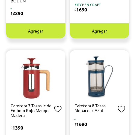
BODUM
KITCHEN CRAFT
-
1690
$
2290
$
Agregar
Agregar
Cafetera 3 Tazas lc de
Cafetera 8 Tazas
Embolo Rojo Mango
Monaco lc Azul
Madera
-
-
1690
$
1390
$