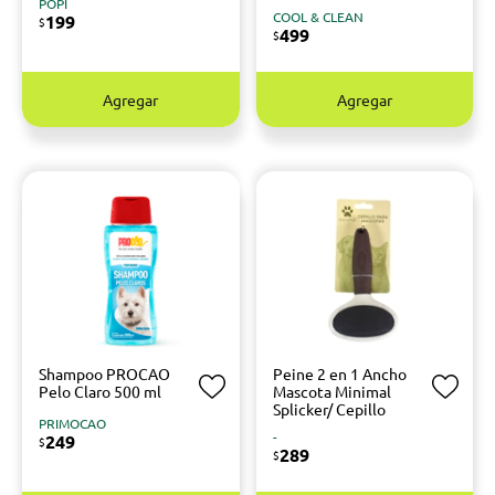
POPI
COOL & CLEAN
199
$
499
$
Agregar
Agregar
Shampoo PROCAO
Peine 2 en 1 Ancho
Pelo Claro 500 ml
Mascota Minimal
Splicker/ Cepillo
PRIMOCAO
-
249
$
289
$