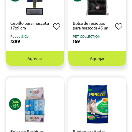
Cepillo para mascota
Bolsa de residuos
17x9 cm
para mascota 45 un.
Puppy & Co
PET COLLECTION
299
69
$
$
Agregar
Agregar
Bolsa de Residuos
Piedras sanitarias