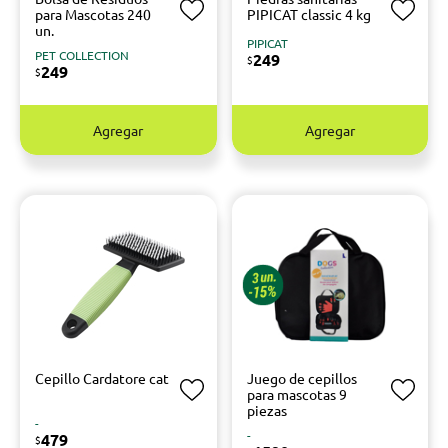
para Mascotas 240
PIPICAT classic 4 kg
un.
PIPICAT
PET COLLECTION
249
$
249
$
Agregar
Agregar
Cepillo Cardatore cat
Juego de cepillos
para mascotas 9
piezas
-
-
479
$