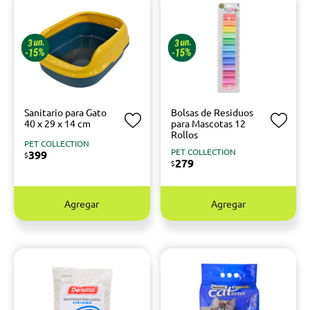
Sanitario para Gato
Bolsas de Residuos
40 x 29 x 14 cm
para Mascotas 12
Rollos
PET COLLECTION
PET COLLECTION
399
$
279
$
Agregar
Agregar