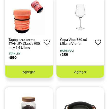
Tapón para termo
Copa Vino 560 ml
STANLEY Classic 950
Milano Vidrio
ml y 1,4 L lime
BORMIOLI
STANLEY
259
$
890
$
Agregar
Agregar