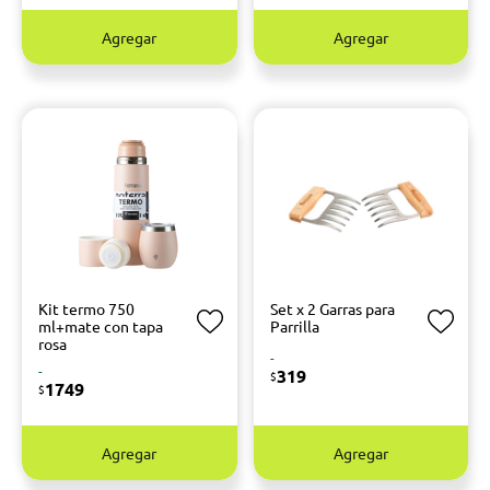
Agregar
Agregar
Kit termo 750
Set x 2 Garras para
ml+mate con tapa
Parrilla
rosa
-
-
319
$
1749
$
Agregar
Agregar