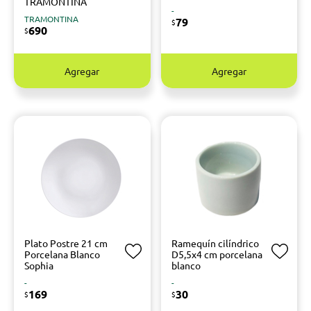
TRAMONTINA
-
TRAMONTINA
79
$
690
$
Agregar
Agregar
Plato Postre 21 cm
Ramequín cilíndrico
Porcelana Blanco
D5,5x4 cm porcelana
Sophia
blanco
-
-
169
30
$
$