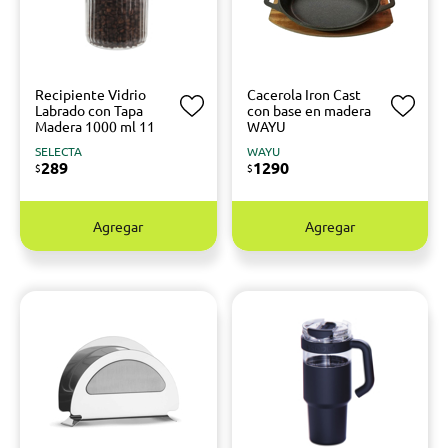
Recipiente Vidrio
Cacerola Iron Cast
Labrado con Tapa
con base en madera
Madera 1000 ml 11
WAYU
SELECTA
WAYU
289
1290
$
$
Agregar
Agregar