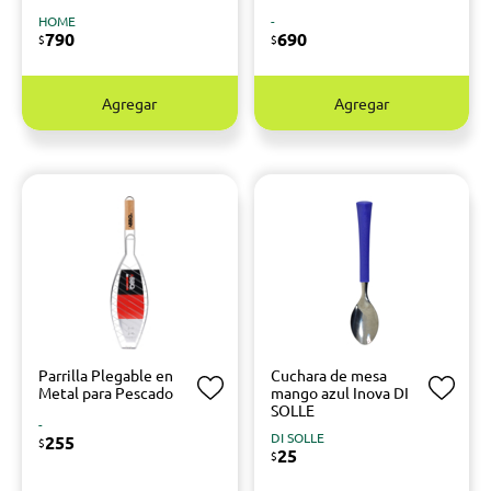
HOME
-
790
690
$
$
Agregar
Agregar
Parrilla Plegable en
Cuchara de mesa
Metal para Pescado
mango azul Inova DI
SOLLE
-
DI SOLLE
255
$
25
$