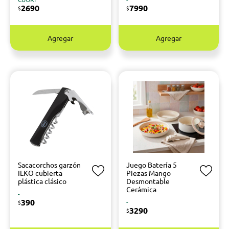
2690
7990
$
$
Agregar
Agregar
Sacacorchos garzón
Juego Batería 5
ILKO cubierta
Piezas Mango
plástica clásico
Desmontable
Cerámica
-
390
-
$
3290
$