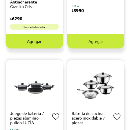
Antiadherente
ILKO
Granito Gris
8990
$
-
6290
$
Genera stickers extra
Agregar
Agregar
Juego de batería 7
Bateria de cocina
piezas aluminio
acero inoxidable 7
pulido LUCÍA
piezas
CUORI
-