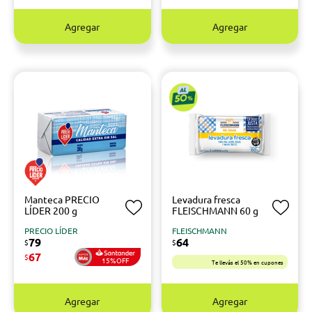
Agregar
Agregar
Manteca PRECIO
Levadura fresca
LÍDER 200 g
FLEISCHMANN 60 g
PRECIO LÍDER
FLEISCHMANN
79
64
$
$
67
$
15%OFF
Te llevás el 50% en cupones
Agregar
Agregar