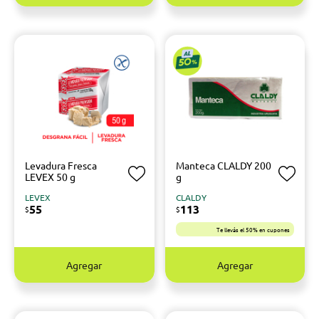
Levadura Fresca
Manteca CLALDY 200
LEVEX 50 g
g
LEVEX
CLALDY
55
113
$
$
Te llevás el 50% en cupones
Agregar
Agregar