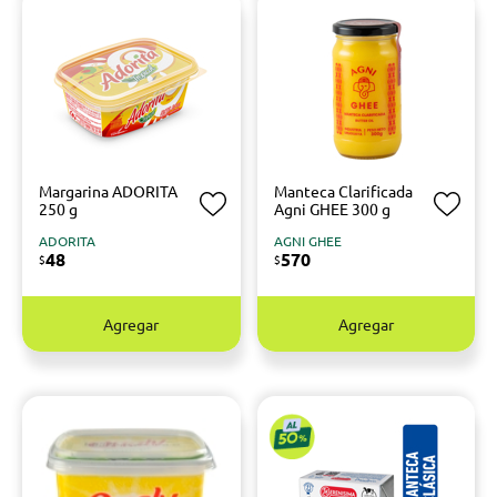
Margarina ADORITA
Manteca Clarificada
250 g
Agni GHEE 300 g
ADORITA
AGNI GHEE
48
570
$
$
Agregar
Agregar