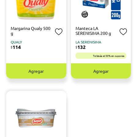
Margarina Qualy 500
Manteca LA
g
SERENISIMA 200 g
QUALY
LA SERENISIMA
114
132
$
$
Te llevás el 50% en cupones
Agregar
Agregar