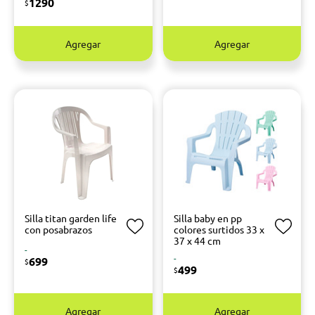
1290
$
Agregar
Agregar
Silla titan garden life
Silla baby en pp
con posabrazos
colores surtidos 33 x
37 x 44 cm
-
-
699
$
499
$
Agregar
Agregar