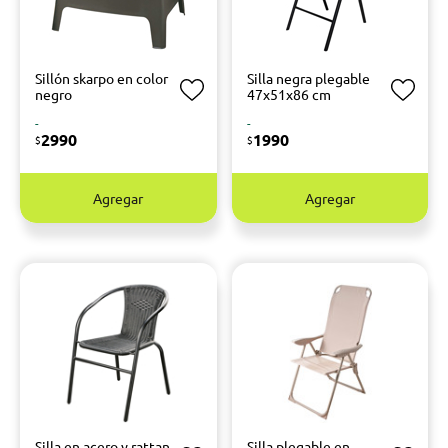
Sillón skarpo en color
Silla negra plegable
negro
47x51x86 cm
-
-
2990
1990
$
$
Agregar
Agregar
Silla en acero y rattan
Silla plegable en