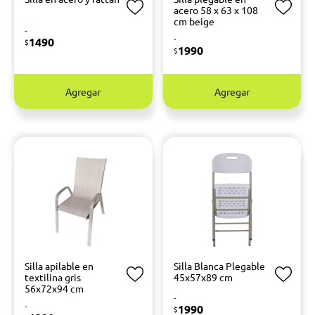
acero 58 x 63 x 108
cm beige
-
-
1490
$
1990
$
Agregar
Agregar
Silla apilable en
Silla Blanca Plegable
textilina gris
45x57x89 cm
56x72x94 cm
-
-
1990
$