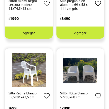
Sillón Miami negro
Silla plegable en
textura madera
aluminio 69 x 58 x
91x74,5x83 cm
111 cm gris
-
-
1990
3490
$
$
Agregar
Agregar
Silla Recife blanco
Sillón Ibiza blanco
52,5x81x43,5 cm
57x80x60 cm
-
-
699
2990
$
$