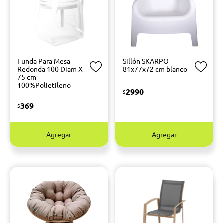
Funda Para Mesa
Sillón SKARPO
Redonda 100 Diam X
81x77x72 cm blanco
75 cm
-
100%Polietileno
2990
$
-
369
$
Agregar
Agregar