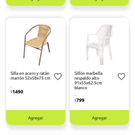
Silla en acero y ratán
Sillón marbella
marrón 52x58x75 cm
respaldo alto
91x55x62.5cm
-
blanco
1490
$
-
799
$
Agregar
Agregar