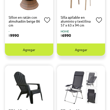
Sillon en ratán con
Silla apilable en
almohadón beige 86
aluminio y textilina
cm
57 x 63 x 94 cm
-
HOME
9990
6990
$
$
Agregar
Agregar