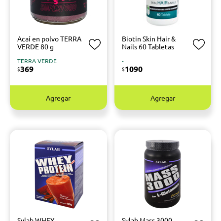
Acaí en polvo TERRA
Biotin Skin Hair &
VERDE 80 g
Nails 60 Tabletas
TERRA VERDE
-
369
1090
$
$
Agregar
Agregar
Sylab WHEY
Sylab Mass 3000