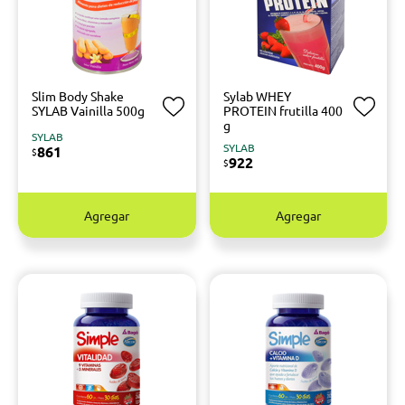
Slim Body Shake
Sylab WHEY
SYLAB Vainilla 500g
PROTEIN frutilla 400
g
SYLAB
SYLAB
861
$
922
$
Agregar
Agregar