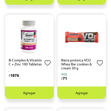
B-Complex & Vitamin
Barra proteica VO2
C + Zinc 100 Tabletas
Whey Bar cookies &
cream 30 g
-
VO2
1876
$
71
$
Agregar
Agregar