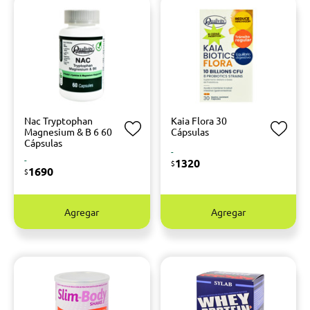
Nac Tryptophan
Kaia Flora 30
Magnesium & B 6 60
Cápsulas
Cápsulas
-
-
1320
$
1690
$
Agregar
Agregar