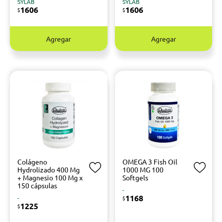
SYLAB
SYLAB
1606
1606
$
$
Agregar
Agregar
Colágeno
OMEGA 3 Fish Oil
Hydrolizado 400 Mg
1000 MG 100
+ Magnesio 100 Mg x
Softgels
150 cápsulas
-
1168
-
$
1225
$