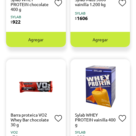
PROTEIN chocolate
vainilla 1.200 kg
400 g
SYLAB
SYLAB
1606
$
922
$
Agregar
Agregar
Barra proteica VO2
Sylab WHEY
Whey Bar chocolate
PROTEIN vainilla 400
30 g
g
VO2
SYLAB