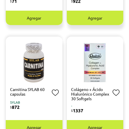
71
922
$
$
Agregar
Agregar
Carnitina SYLAB 60
Colágeno + Ácido
capsulas
Hialurónico Complex
30 Softgels
SYLAB
-
872
$
1337
$
Agregar
Agregar