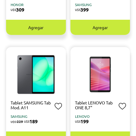
HONOR
SAMSUNG
309
399
U$S
U$S
Agregar
Agregar
Tablet SAMSUNG Tab
Tablet LENOVO Tab
Mod. A11
ONE 8,7"
SAMSUNG
LENOVO
189
199
229
U$S
U$S
U$S