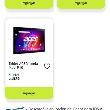
Agregar
Agregar
Tablet ACER Iconia
Mod. P10
XP-PEN
329
U$S
Agregar
Descargá la aplicación de Geant para IOS y