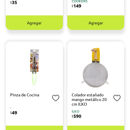
COOKERS
35
$
149
$
Agregar
Agregar
Pinza de Cocina
Colador estañado
mango metálico 20
cm ILKO
-
ILKO
49
$
590
$