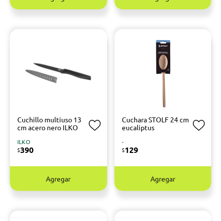
Cuchillo multiuso 13
Cuchara STOLF 24 cm
cm acero nero ILKO
eucaliptus
ILKO
-
390
129
$
$
Agregar
Agregar