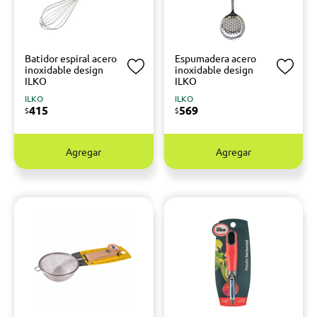
Batidor espiral acero
Espumadera acero
inoxidable design
inoxidable design
ILKO
ILKO
ILKO
ILKO
415
569
$
$
Agregar
Agregar