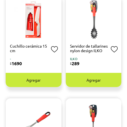
Cuchillo cerámica 15
Servidor de tallarines
cm
nylon design ILKO
-
ILKO
1690
289
$
$
Agregar
Agregar