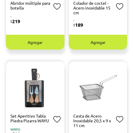
Abridor múltiple para
Colador de coctel -
botella
Acero inoxidable 15
cm
-
-
219
$
189
$
Agregar
Agregar
Set Aperitivo Tabla
Cesta de Acero
Piedra Pizarra WAYU
Inoxidable 20,5 x 9 x
11 cm
WAYU
-