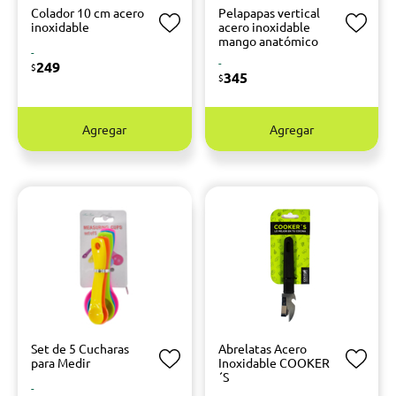
Colador 10 cm acero
Pelapapas vertical
inoxidable
acero inoxidable
mango anatómico
-
-
249
$
345
$
Agregar
Agregar
Set de 5 Cucharas
Abrelatas Acero
para Medir
Inoxidable COOKER
´S
-