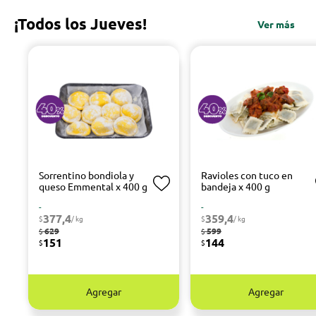
¡Todos los Jueves!
Ver más
Sorrentino bondiola y
Ravioles con tuco en
queso Emmental x 400 g
bandeja x 400 g
-
-
377,4
359,4
$
/ kg
$
/ kg
629
599
$
$
151
144
$
$
Agregar
Agregar