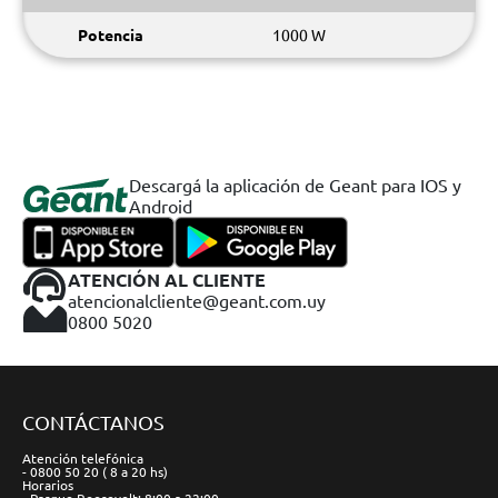
Potencia
1000 W
Descargá la aplicación de Geant para IOS y
Android
ATENCIÓN AL CLIENTE
atencionalcliente@geant.com.uy
0800 5020
CONTÁCTANOS
Atención telefónica
- 0800 50 20 ( 8 a 20 hs)
Horarios