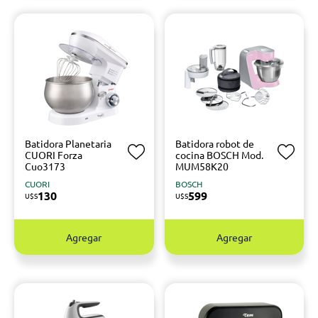
Batidora Planetaria
Batidora robot de
CUORI Forza
cocina BOSCH Mod.
Cuo3173
MUM58K20
CUORI
BOSCH
130
599
U$S
U$S
Agregar
Agregar