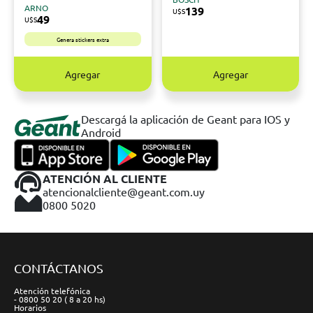
ARNO
139
U$S
49
U$S
Genera stickers extra
Agregar
Agregar
Descargá la aplicación de Geant para IOS y
Android
ATENCIÓN AL CLIENTE
atencionalcliente@geant.com.uy
0800 5020
CONTÁCTANOS
Atención telefónica
- 0800 50 20 ( 8 a 20 hs)
Horarios