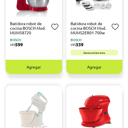
Batidora robot de
Batidora robot de
cocina BOSCH Mod.
cocina BOSCH Mod.
MUM58720
MUMS2ER01 700w
BOSCH
BOSCH
599
339
U$S
U$S
Genera stickers extra
Agregar
Agregar