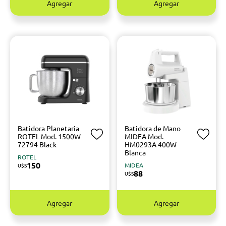
Agregar
Agregar
Batidora Planetaria
Batidora de Mano
ROTEL Mod. 1500W
MIDEA Mod.
72794 Black
HM0293A 400W
Blanca
ROTEL
150
MIDEA
U$S
88
U$S
Agregar
Agregar