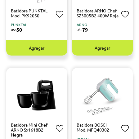
Batidora PUNKTAL
Batidora ARNO Chef
Mod. PK92050
SZ3005B2 400W Roja
PUNKTAL
ARNO
50
79
U$S
U$S
Agregar
Agregar
Batidora Mini Chef
Batidora BOSCH
ARNO Sx1618B2
Mod. MFQ40302
Negra
BOSCH