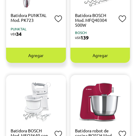
Batidora PUNKTAL
Batidora BOSCH
Mod. PK723
Mod. MFQ40304
500W
PUNKTAL
BOSCH
34
U$S
139
U$S
Agregar
Agregar
Batidora BOSCH
Batidora robot de
Mod. MFQ3640 con
cocina BOSCH Mod.