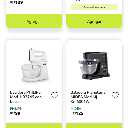
139
U$S
Genera stickers extra
Agregar
Agregar
Batidora PHILIPS
Batidora Planetaria
Mod. HR3745 con
MIDEA Mod.Mj-
bolsa
Km6001W
PHILIPS
MIDEA
99
125
U$S
U$S