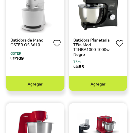
Batidora de Mano
Batidora Planetaria
OSTER OS-3610
TEM Mod.
T1NBA1000 1000w
OSTER
Negro
109
U$S
TEM
85
U$S
Agregar
Agregar