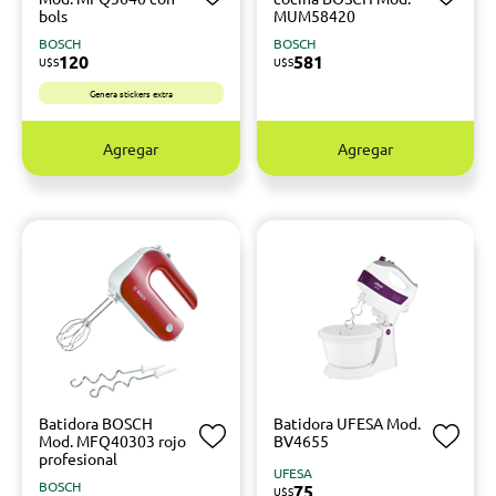
bols
MUM58420
BOSCH
BOSCH
120
581
U$S
U$S
Genera stickers extra
Agregar
Agregar
Batidora BOSCH
Batidora UFESA Mod.
Mod. MFQ40303 rojo
BV4655
profesional
UFESA
BOSCH
75
U$S