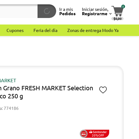
0
Ir a mis
Iniciar sesión,
Pedidos
Registrarme
$0,00
Cupones
Feria del día
Zonas de entrega Modo Ya
MARKET
n Grano FRESH MARKET Selection
co 250 g
a: 774186
20%OFF