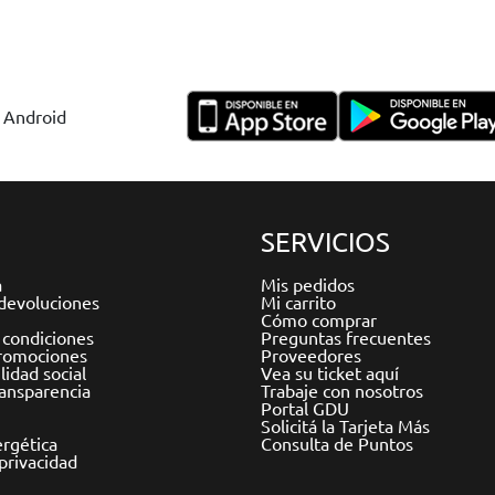
y Android
SERVICIOS
a
Mis pedidos
devoluciones
Mi carrito
Cómo comprar
 condiciones
Preguntas frecuentes
romociones
Proveedores
idad social
Vea su ticket aquí
ransparencia
Trabaje con nosotros
Portal GDU
Solicitá la Tarjeta Más
ergética
Consulta de Puntos
 privacidad