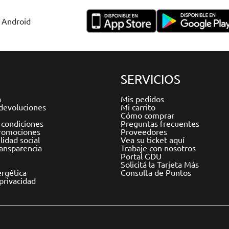
y Android
SERVICIOS
a
Mis pedidos
devoluciones
Mi carrito
Cómo comprar
 condiciones
Preguntas frecuentes
romociones
Proveedores
idad social
Vea su ticket aquí
ransparencia
Trabaje con nosotros
Portal GDU
Solicitá la Tarjeta Más
ergética
Consulta de Puntos
 privacidad