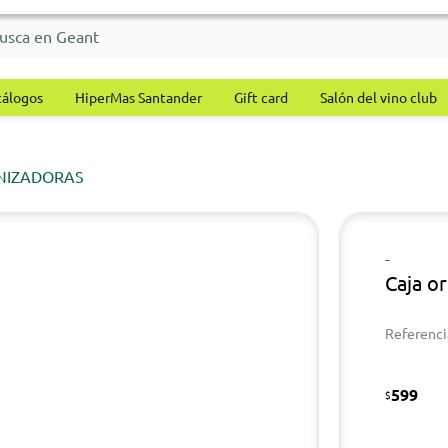
tálogos
HiperMas Santander
Gift card
Salón del vino club
NIZADORAS
-
Caja or
Referenci
599
$