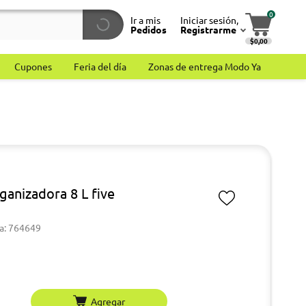
0
Ir a mis
Iniciar sesión,
Pedidos
Registrarme
$0,00
Cupones
Feria del día
Zonas de entrega Modo Ya
ganizadora 8 L five
a: 764649
Agregar