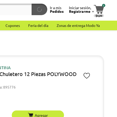
0
Ir a mis
Iniciar sesión,
Pedidos
Registrarme
$0,00
Cupones
Feria del día
Zonas de entrega Modo Ya
TINA
 Chuletero 12 Piezas POLYWOOD
a: 895776
Agregar