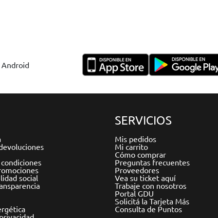
y Android
SERVICIOS
a
Mis pedidos
devoluciones
Mi carrito
Cómo comprar
 condiciones
Preguntas frecuentes
romociones
Proveedores
idad social
Vea su ticket aquí
ransparencia
Trabaje con nosotros
Portal GDU
Solicitá la Tarjeta Más
ergética
Consulta de Puntos
 privacidad