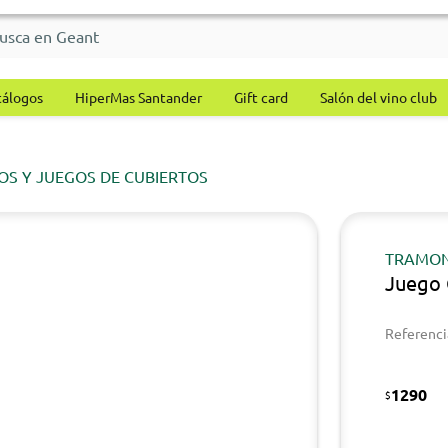
tálogos
HiperMas Santander
Gift card
Salón del vino club
OS Y JUEGOS DE CUBIERTOS
TRAMON
Juego
Referenci
1290
$