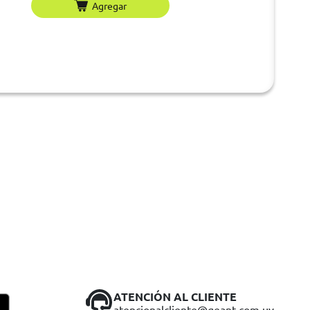
Agregar
ATENCIÓN AL CLIENTE
atencionalcliente@geant.com.uy