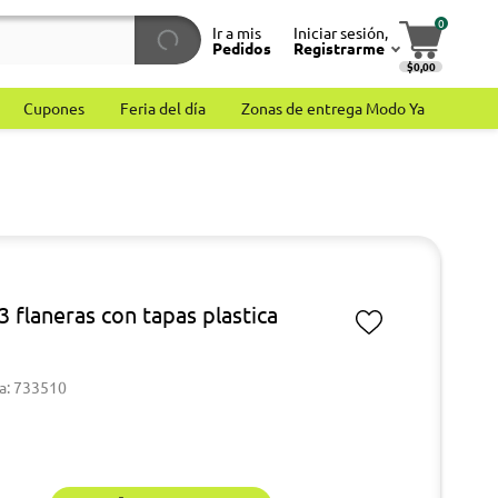
0
Ir a mis
Iniciar sesión,
Pedidos
Registrarme
$0,00
Cupones
Feria del día
Zonas de entrega Modo Ya
3 flaneras con tapas plastica
a: 733510