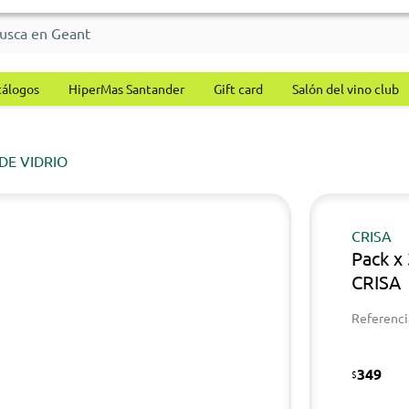
tálogos
HiperMas Santander
Gift card
Salón del vino club
DE VIDRIO
CRISA
Pack x 
CRISA
Referenci
349
$