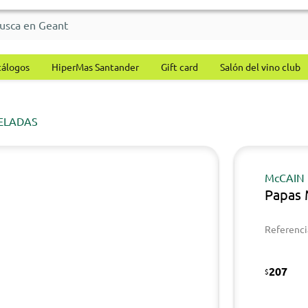
tálogos
HiperMas Santander
Gift card
Salón del vino club
ELADAS
McCAIN
Papas 
Referenci
207
$