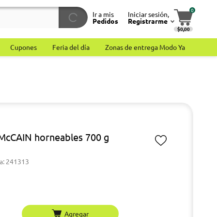
0
Ir a mis
Iniciar sesión,
Pedidos
Registrarme
$0,00
Cupones
Feria del día
Zonas de entrega Modo Ya
McCAIN horneables 700 g
a: 241313
Agregar