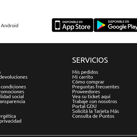
y Android
SERVICIOS
a
Mis pedidos
devoluciones
Mi carrito
Cómo comprar
 condiciones
Preguntas frecuentes
romociones
Proveedores
idad social
Vea su ticket aquí
ransparencia
Trabaje con nosotros
Portal GDU
Solicitá la Tarjeta Más
ergética
Consulta de Puntos
 privacidad