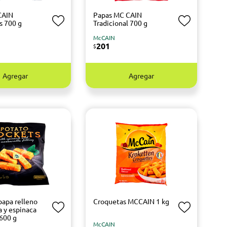
CAIN
Papas MC CAIN
s 700 g
Tradicional 700 g
McCAIN
201
$
Agregar
Agregar
papa relleno
Croquetas MCCAIN 1 kg
a y espinaca
600 g
McCAIN