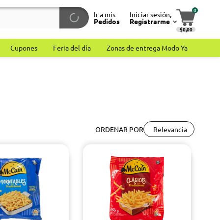
0
Ir a mis
Iniciar sesión,
Pedidos
Registrarme
$0,00
Cupones
Feria del día
Zonas de entrega Modo Ya
Relevancia
ORDENAR POR