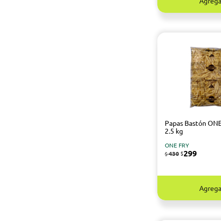
Agrega
Papas Bastón ON
2.5 kg
ONE FRY
299
430
$
$
Agrega