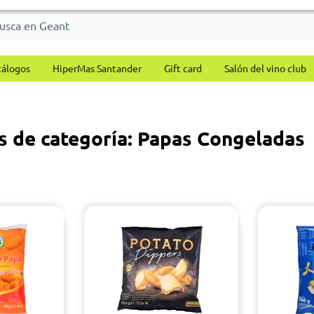
tálogos
HiperMas Santander
Gift card
Salón del vino club
s de categoría: Papas Congeladas