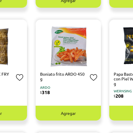
r
Agregar
E FRY
Boniato frito ARDO 450
Papa Bast
g
con Piel
g
ARDO
WERNSING
318
$
208
$
r
Agregar