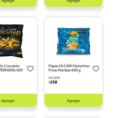
Agregar
Agregar
ón Crocante
Papas McCAIN Noisettes
 WERNSING 600
Finas Hierbas 600 g
McCAIN
258
$
Agregar
Agregar