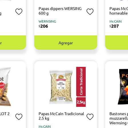
Papas dippers WERSING
Papas Mc
g
600 g
horneable
WERNSING
McCAIN
206
207
$
$
r
Agregar
LOT 2
Papas McCain Tradicional
Bastones 
2.5 kg
muzzarell
Wernsing 
McCAIN