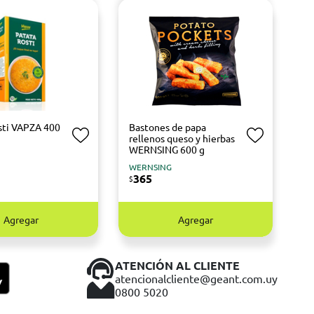
sti VAPZA 400
Bastones de papa
rellenos queso y hierbas
WERNSING 600 g
WERNSING
365
$
Agregar
Agregar
ATENCIÓN AL CLIENTE
atencionalcliente@geant.com.uy
0800 5020