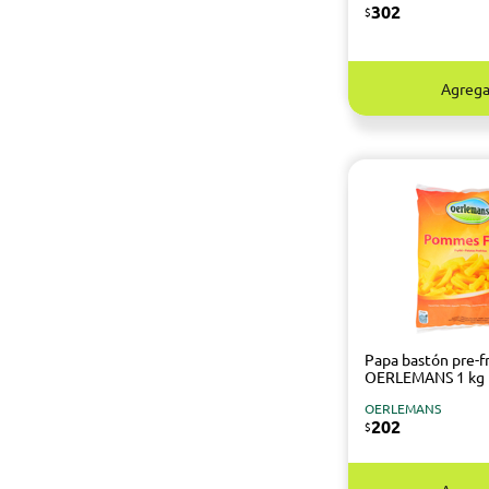
302
$
Agrega
Papa bastón pre-fr
OERLEMANS 1 kg
OERLEMANS
202
$