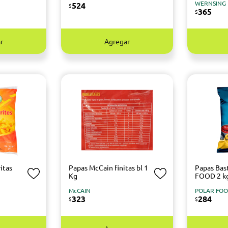
WERNSING
524
$
365
$
r
Agregar
itas
Papas McCain finitas bl 1
Papas Ba
Kg
FOOD 2 k
McCAIN
POLAR FO
323
284
$
$