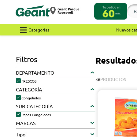
Géant Parque
Roosevelt
Categorías
Nuevos ca
Filtros
Resultado
DEPARTAMENTO
36
PRODUCTOS
FRESCOS
CATEGORÍA
Congelados
SUB-CATEGORÍA
Papas Congeladas
MARCAS
Tipo