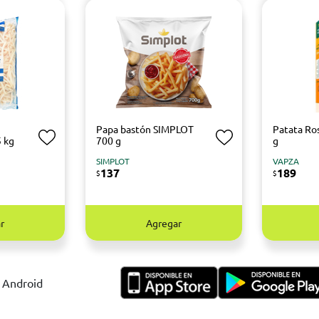
Papa bastón SIMPLOT
Patata Ro
 kg
700 g
g
SIMPLOT
VAPZA
137
189
$
$
r
Agregar
y Android