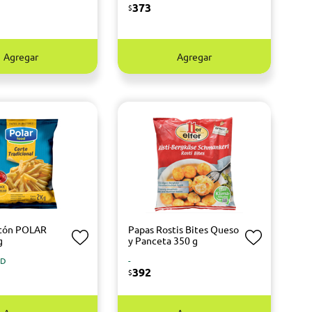
373
$
Agregar
Agregar
stón POLAR
Papas Rostis Bites Queso
g
y Panceta 350 g
OD
-
392
$