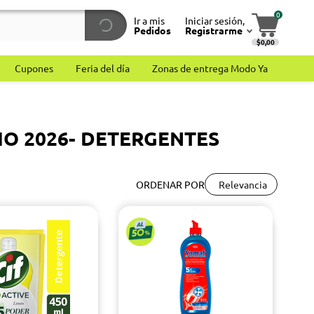
0
Ir a mis
Iniciar sesión,
Pedidos
Registrarme
$0,00
Cupones
Feria del día
Zonas de entrega Modo Ya
IO 2026- DETERGENTES
Relevancia
ORDENAR POR