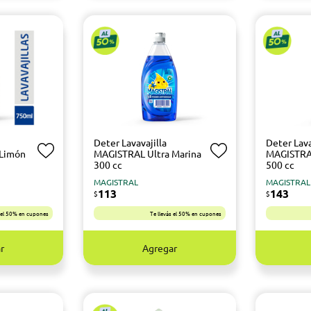
Deter Lavavajilla
Deter Lava
 Limón
MAGISTRAL Ultra Marina
MAGISTRAL
300 cc
500 cc
MAGISTRAL
MAGISTRAL
113
143
$
$
s el 50% en cupones
Te llevás el 50% en cupones
r
Agregar