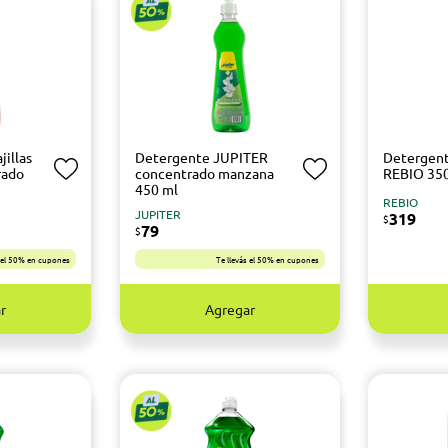
jillas
Detergente JUPITER
Detergent
rado
concentrado manzana
REBIO 350
450 ml
REBIO
JUPITER
319
$
79
$
s el 50% en cupones
Te llevás el 50% en cupones
r
Agregar