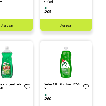
0ml
750ml
CIF
205
$
Agregar
Agregar
te concentrado
Deter CIF Bio Lima 1250
50 ml
cc
CIF
280
$