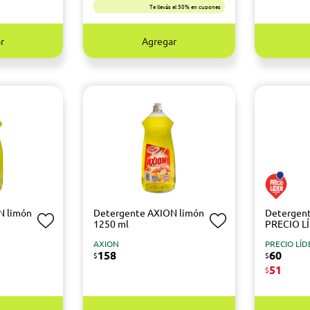
Te llevás el 50% en cupones
r
Agregar
N limón
Detergente AXION limón
Detergente
1250 ml
PRECIO LÍ
AXION
PRECIO LÍD
158
60
$
$
51
$