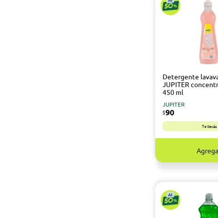
Detergente lavava
JUPITER concent
450 ml
JUPITER
90
$
Te llevá
Agrega