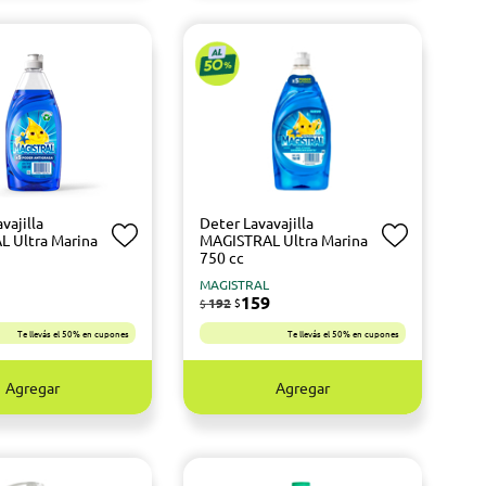
vajilla
Deter Lavavajilla
 Ultra Marina
MAGISTRAL Ultra Marina
750 cc
MAGISTRAL
159
192
$
$
Te llevás el 50% en cupones
Te llevás el 50% en cupones
Agregar
Agregar