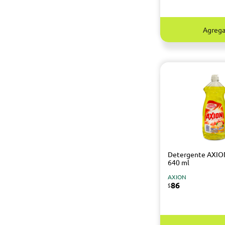
Agrega
Detergente AXIO
640 ml
AXION
86
$