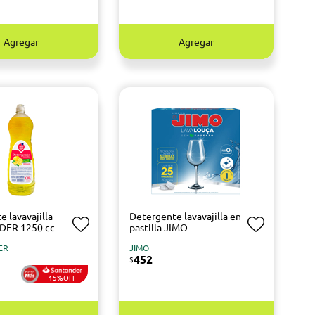
Agregar
Agregar
 lavavajilla
Detergente lavavajilla en
DER 1250 cc
pastilla JIMO
ER
JIMO
452
$
15%OFF