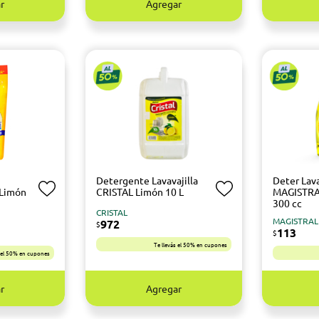
r
Agregar
Detergente Lavavajilla
Deter Lava
 Limón
CRISTAL Limón 10 L
MAGISTRA
300 cc
CRISTAL
MAGISTRAL
972
$
113
$
Te llevás el 50% en cupones
s el 50% en cupones
r
Agregar