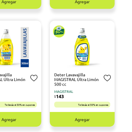
Agregar
Agregar
vajilla
Deter Lavavajilla
L Ultra Limón
MAGISTRAL Ultra Limón
500 cc
MAGISTRAL
143
$
Te llevás el 50% en cupones
Te llevás el 50% en cupones
Agregar
Agregar