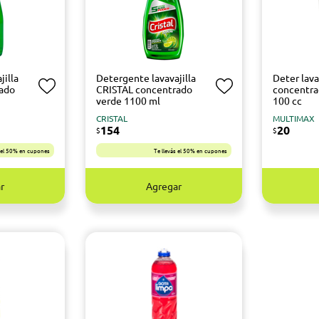
jilla
Detergente lavavajilla
Deter lava
ado
CRISTAL concentrado
concentr
verde 1100 ml
100 cc
CRISTAL
MULTIMAX
154
20
$
$
s el 50% en cupones
Te llevás el 50% en cupones
r
Agregar