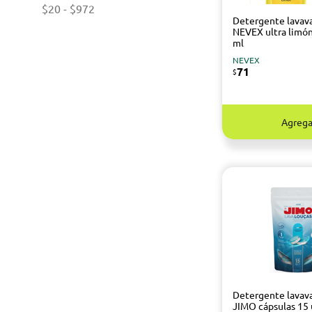
$20
-
$972
Detergente lavava
NEVEX ultra limó
ml
NEVEX
71
$
Agrega
Detergente lavava
JIMO cápsulas 15