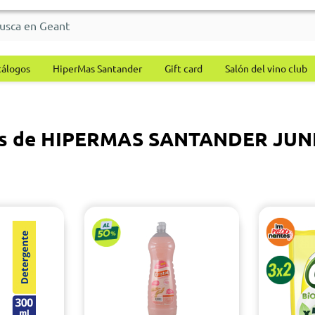
tálogos
HiperMas Santander
Gift card
Salón del vino club
os de HIPERMAS SANTANDER JUN