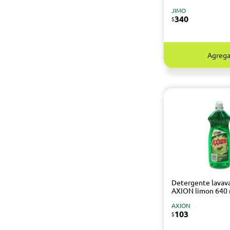
JIMO
340
$
Agrega
Detergente lavava
AXION limon 640 
AXION
103
$