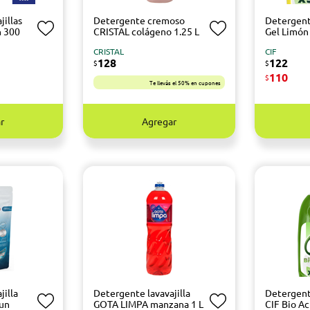
jillas
Detergente cremoso
Detergent
n 300
CRISTAL colágeno 1.25 L
Gel Limón
CRISTAL
CIF
128
122
$
$
110
$
Te llevás el 50% en cupones
r
Agregar
jilla
Detergente lavavajilla
Detergente
 un
GOTA LIMPA manzana 1 L
CIF Bio Ac