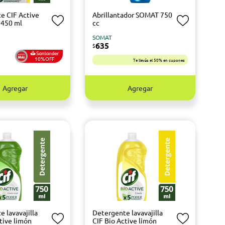
e CIF Active
Abrillantador SOMAT 750
 450 ml
cc
SOMAT
635
$
10%OFF
Te llevás el 50% en cupones
Agregar
Agregar
 lavavajilla
Detergente lavavajilla
tive limón
CIF Bio Active limón