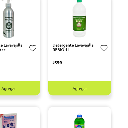
e Lavavajilla
Detergente Lavavajilla
 cc
REBIO 1 L
-
559
$
Agregar
Agregar