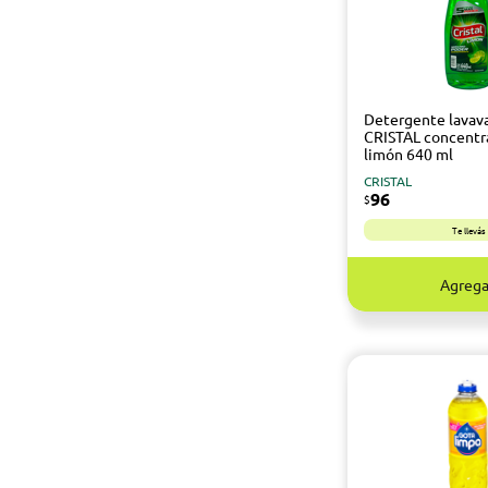
Detergente lavava
CRISTAL concentr
limón 640 ml
CRISTAL
96
$
Te llevá
Agrega