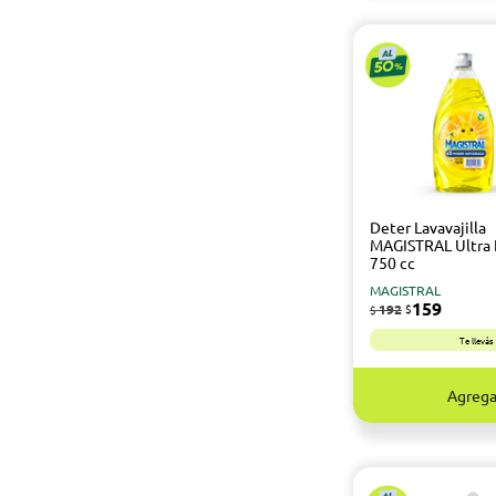
Deter Lavavajilla
MAGISTRAL Ultra
750 cc
MAGISTRAL
159
192
$
$
Te llevá
Agrega