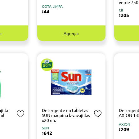
verde 75
GOTA LIMPA
CIF
44
$
205
$
r
Agregar
jilla
Detergente en tabletas
Detergen
ml
SUN máquina lavavajillas
AXION 13
x20 un.
AXION
SUN
209
$
642
$