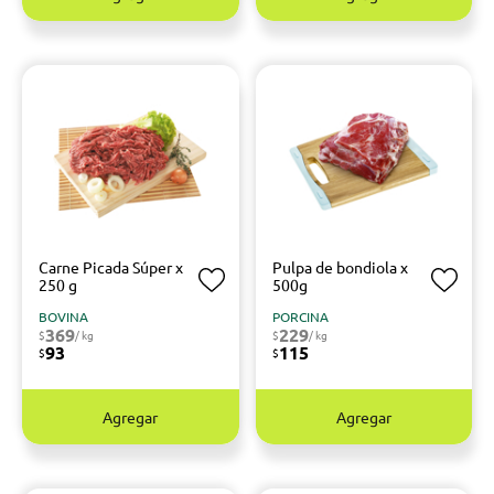
Carne Picada Súper x
Pulpa de bondiola x
250 g
500g
BOVINA
PORCINA
369
229
$
/ kg
$
/ kg
93
115
$
$
Agregar
Agregar