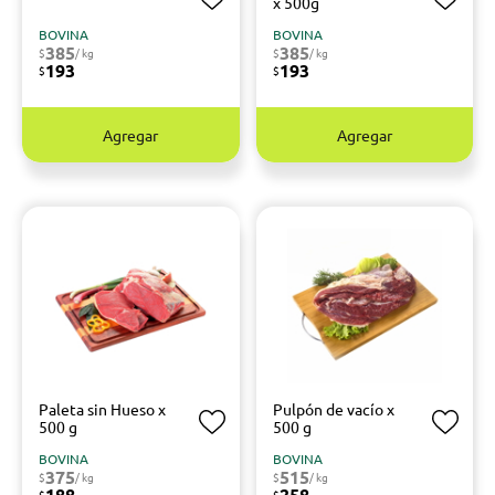
x 500g
BOVINA
BOVINA
385
385
$
/ kg
$
/ kg
193
193
$
$
Agregar
Agregar
Paleta sin Hueso x
Pulpón de vacío x
500 g
500 g
BOVINA
BOVINA
375
515
$
/ kg
$
/ kg
188
258
$
$