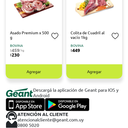
Asado Premium x 500
Colita de Cuadril al
g
vacío 1kg
BOVINA
BOVINA
459
449
$
/ kg
$
230
$
Agregar
Agregar
Descargá la aplicación de Geant para IOS y
Android
ATENCIÓN AL CLIENTE
atencionalcliente@geant.com.uy
0800 5020