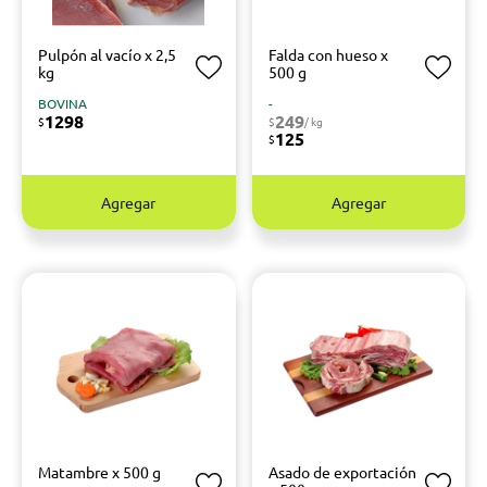
Pulpón al vacío x 2,5
Falda con hueso x
kg
500 g
BOVINA
-
1298
249
$
$
/ kg
125
$
Agregar
Agregar
Matambre x 500 g
Asado de exportación