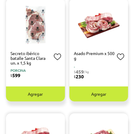
Secreto ibérico
Asado Premium x 500
batalle Santa Clara
g
un. x 1,5 kg
-
PORCINA
459
$
/ kg
599
$
230
$
Agregar
Agregar