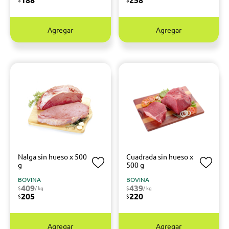
Agregar
Agregar
Nalga sin hueso x 500
Cuadrada sin hueso x
g
500 g
BOVINA
BOVINA
409
439
$
/ kg
$
/ kg
205
220
$
$
Agregar
Agregar