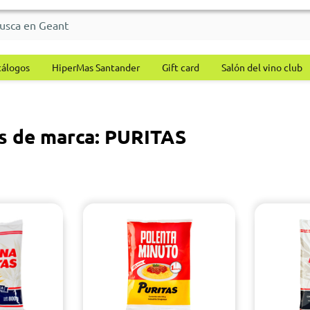
tálogos
HiperMas Santander
Gift card
Salón del vino club
s de marca: PURITAS