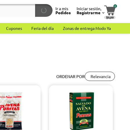
0
Ir a mis
Iniciar sesión,
Pedidos
Registrarme
$0,00
Cupones
Feria del día
Zonas de entrega Modo Ya
Relevancia
ORDENAR POR