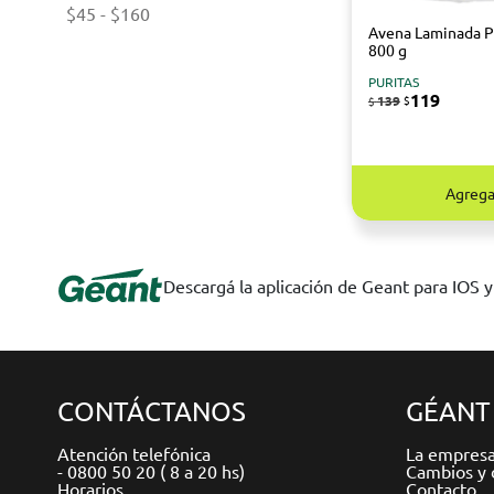
$45
-
$160
Avena Laminada 
800 g
PURITAS
119
139
$
$
Agrega
Descargá la aplicación de Geant para IOS 
CONTÁCTANOS
GÉANT
Atención telefónica
La empres
- 0800 50 20 ( 8 a 20 hs)
Cambios y 
Horarios
Contacto