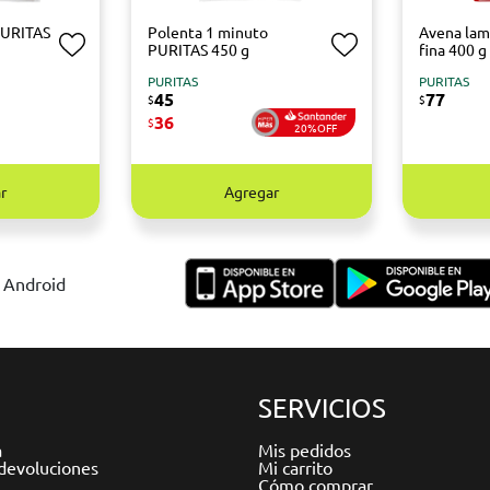
PURITAS
Polenta 1 minuto
Avena lam
PURITAS 450 g
fina 400 g
PURITAS
PURITAS
45
77
$
$
36
$
20%OFF
r
Agregar
y Android
SERVICIOS
a
Mis pedidos
devoluciones
Mi carrito
Cómo comprar