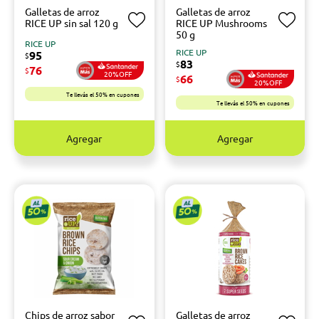
Galletas de arroz
Galletas de arroz
RICE UP sin sal 120 g
RICE UP Mushrooms
50 g
RICE UP
RICE UP
95
$
83
$
76
$
20%OFF
66
$
20%OFF
Te llevás el 50% en cupones
Te llevás el 50% en cupones
Agregar
Agregar
Chips de arroz sabor
Galletas de arroz