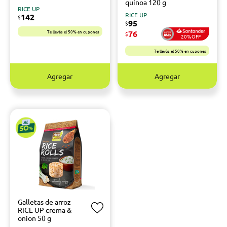
quínoa 120 g
RICE UP
RICE UP
142
$
95
$
Te llevás el 50% en cupones
76
$
20%OFF
Te llevás el 50% en cupones
Agregar
Agregar
Galletas de arroz
RICE UP crema &
onion 50 g