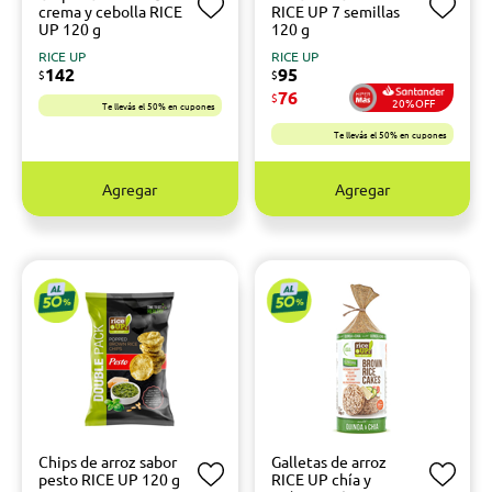
crema y cebolla RICE
RICE UP 7 semillas
UP 120 g
120 g
RICE UP
RICE UP
142
95
$
$
76
$
20%OFF
Te llevás el 50% en cupones
Te llevás el 50% en cupones
Agregar
Agregar
Chips de arroz sabor
Galletas de arroz
pesto RICE UP 120 g
RICE UP chía y