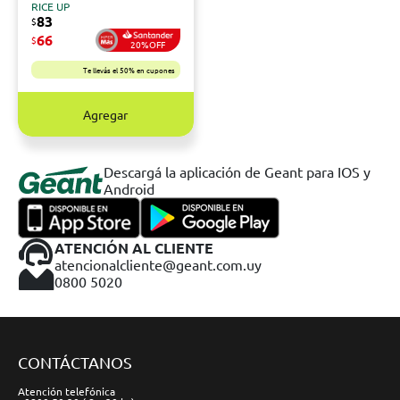
RICE UP
83
$
66
$
20%OFF
Te llevás el 50% en cupones
Agregar
Descargá la aplicación de Geant para IOS y
Android
ATENCIÓN AL CLIENTE
atencionalcliente@geant.com.uy
0800 5020
CONTÁCTANOS
Atención telefónica