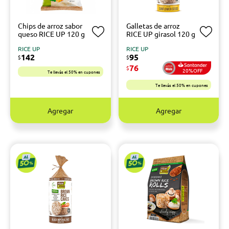
Chips de arroz sabor
Galletas de arroz
queso RICE UP 120 g
RICE UP girasol 120 g
RICE UP
RICE UP
142
95
$
$
76
$
20%OFF
Te llevás el 50% en cupones
Te llevás el 50% en cupones
Agregar
Agregar