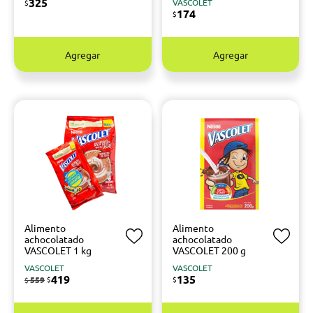
325
VASCOLET
$
174
$
Agregar
Agregar
Alimento
Alimento
achocolatado
achocolatado
VASCOLET 1 kg
VASCOLET 200 g
VASCOLET
VASCOLET
419
135
559
$
$
$