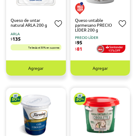
Queso de untar
Queso untable
natural ARLA 200 g
parmesano PRECIO
LÍDER 200 g
ARLA
PRECIO LÍDER
135
$
95
$
Te llevás el 50% en cupones
81
$
15%OFF
Agregar
Agregar