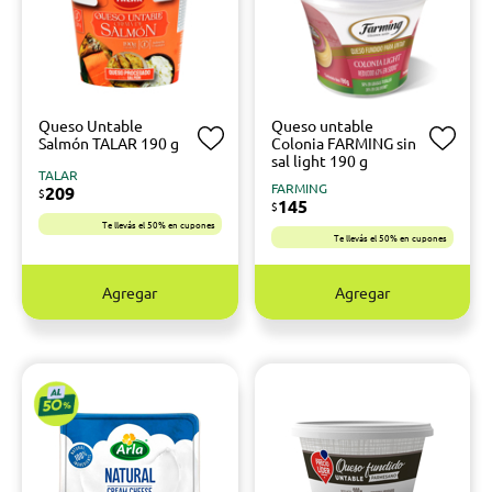
Queso Untable
Queso untable
Salmón TALAR 190 g
Colonia FARMING sin
sal light 190 g
TALAR
FARMING
209
$
145
$
Te llevás el 50% en cupones
Te llevás el 50% en cupones
Agregar
Agregar