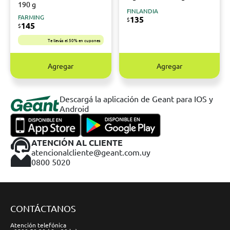
190 g
FINLANDIA
FARMING
135
$
145
$
Te llevás el 50% en cupones
Agregar
Agregar
Descargá la aplicación de Geant para IOS y
Android
ATENCIÓN AL CLIENTE
atencionalcliente@geant.com.uy
0800 5020
CONTÁCTANOS
Atención telefónica