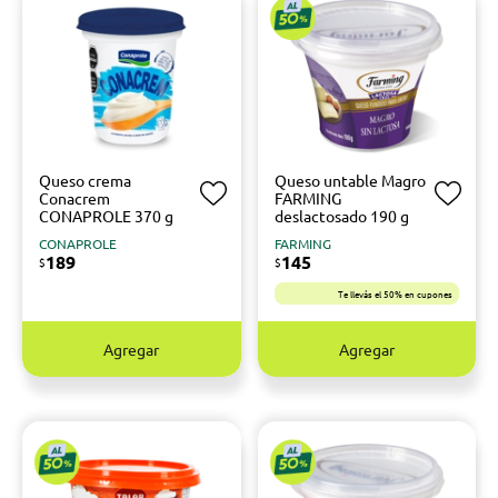
Queso crema
Queso untable Magro
Conacrem
FARMING
CONAPROLE 370 g
deslactosado 190 g
CONAPROLE
FARMING
189
145
$
$
Te llevás el 50% en cupones
Agregar
Agregar