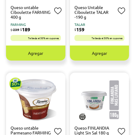
Queso untable
Queso Untable
Ciboulette FARMING
Ciboulette TALAR
400 g
-190 g
FARMING
TALAR
189
159
239
$
$
$
Te llevás el 50% en cupones
Te llevás el 50% en cupones
Agregar
Agregar
Queso untable
Queso FINLANDIA
Parmesano FARMING
Light Sin Sal 180 g