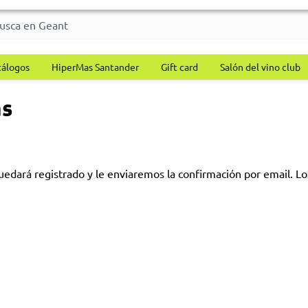
tálogos
HiperMas Santander
Gift card
Salón del vino club