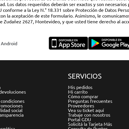
y Android
SERVICIOS
a
Mis pedidos
devoluciones
Mi carrito
Cómo comprar
 condiciones
Preguntas frecuentes
romociones
Proveedores
idad social
Vea su ticket aquí
ransparencia
Trabaje con nosotros
Portal GDU
Solicitá la Tarjeta Más
ergética
Consulta de Puntos