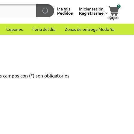
0
Ir a mis
Iniciar sesión,
Pedidos
Registrarme
$0,00
Cupones
Feria del día
Zonas de entrega Modo Ya