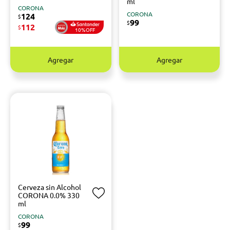
ml
CORONA
CORONA
124
$
99
$
112
$
10%OFF
Agregar
Agregar
Cerveza sin Alcohol
CORONA 0.0% 330
ml
CORONA
99
$