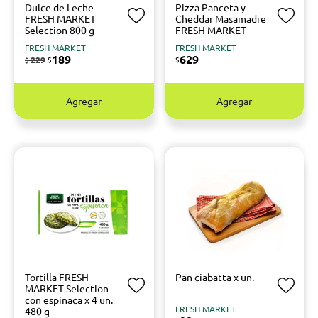
Dulce de Leche
Pizza Panceta y
FRESH MARKET
Cheddar Masamadre
Selection 800 g
FRESH MARKET
FRESH MARKET
FRESH MARKET
189
629
229
$
$
$
Agregar
Agregar
Tortilla FRESH
Pan ciabatta x un.
MARKET Selection
con espinaca x 4 un.
FRESH MARKET
480 g