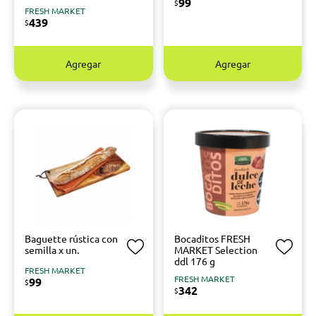
99
$
FRESH MARKET
439
$
Agregar
Agregar
Baguette rústica con
Bocaditos FRESH
semilla x un.
MARKET Selection
ddl 176 g
FRESH MARKET
FRESH MARKET
99
$
342
$