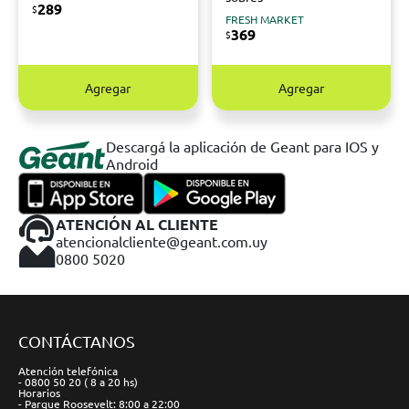
289
$
FRESH MARKET
369
$
Agregar
Agregar
Descargá la aplicación de Geant para IOS y
Android
ATENCIÓN AL CLIENTE
atencionalcliente@geant.com.uy
0800 5020
CONTÁCTANOS
Atención telefónica
- 0800 50 20 ( 8 a 20 hs)
Horarios
- Parque Roosevelt: 8:00 a 22:00