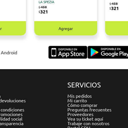
LA SPEZIA
458
$
458
$
321
$
321
$
r
Agregar
y Android
SERVICIOS
a
Mis pedidos
devoluciones
Mi carrito
Cómo comprar
 condiciones
Preguntas frecuentes
romociones
Proveedores
idad social
Vea su ticket aquí
ransparencia
Trabaje con nosotros
Portal GDU