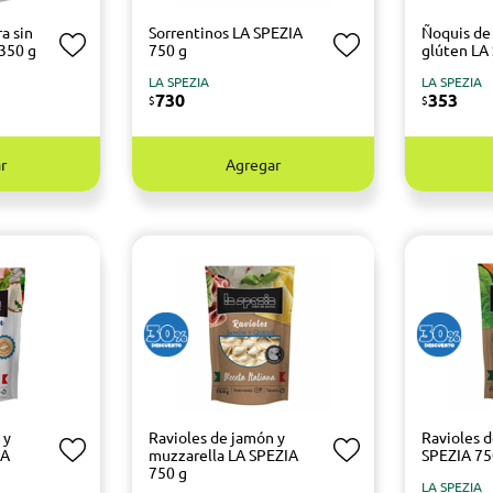
a sin
Sorrentinos LA SPEZIA
Ñoquis de
350 g
750 g
glúten LA
LA SPEZIA
LA SPEZIA
730
353
$
$
r
Agregar
 y
Ravioles de jamón y
Ravioles 
LA
muzzarella LA SPEZIA
SPEZIA 75
750 g
LA SPEZIA