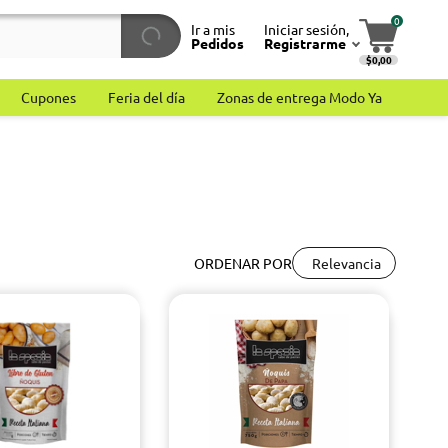
0
Ir a mis
Iniciar sesión,
Pedidos
Registrarme
$0,00
Cupones
Feria del día
Zonas de entrega Modo Ya
Relevancia
ORDENAR POR