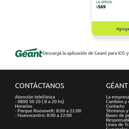
LA SPEZIA
569
$
Agrega
Descargá la aplicación de Geant para IOS 
CONTÁCTANOS
GÉANT
Atención telefónica
La empres
- 0800 50 20 ( 8 a 20 hs)
Cambios y 
Horarios
Contacto
- Parque Roosevelt: 8:00 a 22:00
Términos y
- Nuevocentro: 8:00 a 22:00
Bases de p
Responsabil
Línea de T
Sucursales