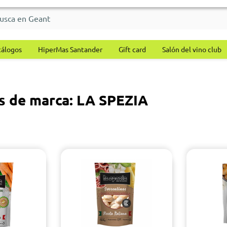
tálogos
HiperMas Santander
Gift card
Salón del vino club
s de marca: LA SPEZIA