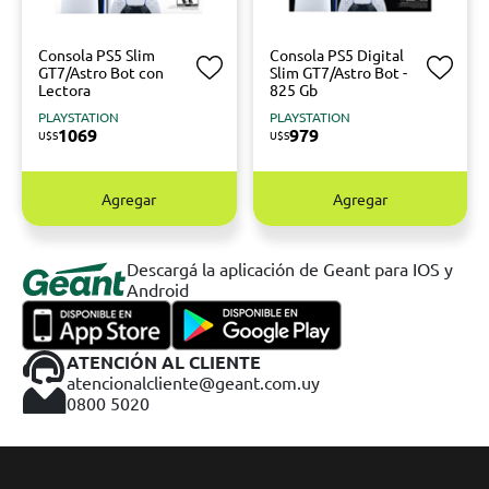
Consola PS5 Slim
Consola PS5 Digital
GT7/Astro Bot con
Slim GT7/Astro Bot -
Lectora
825 Gb
PLAYSTATION
PLAYSTATION
1069
979
U$S
U$S
Agregar
Agregar
Descargá la aplicación de Geant para IOS y
Android
ATENCIÓN AL CLIENTE
atencionalcliente@geant.com.uy
0800 5020